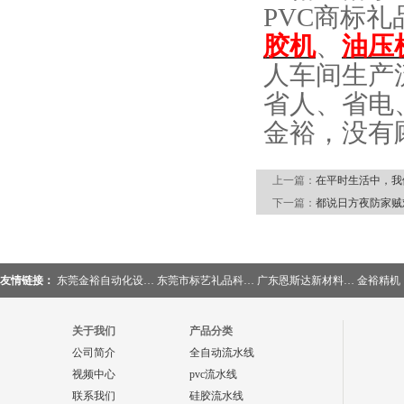
PVC商标礼
胶机
、
油压
人车间生产
省人、省电
金裕，没有
上一篇：
在平时生活中，我
下一篇：
都说日方夜防家贼
友情链接：
东莞金裕自动化设…
东莞市标艺礼品科…
广东恩斯达新材料…
金裕精机
关于我们
产品分类
公司简介
全自动流水线
视频中心
pvc流水线
联系我们
硅胶流水线