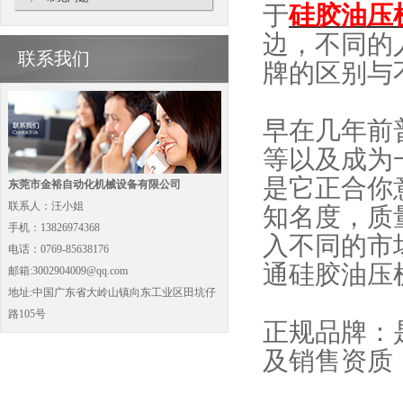
于
硅胶油压
边，不同的
联系我们
牌的区别与
早在几年前
等以及成为
是它正合你
东莞市金裕自动化机械设备有限公司
联系人：汪小姐
知名度，质
手机：13826974368
入不同的市
电话：0769-85638176
通硅胶油压
邮箱:3002904009@qq.com
地址:中国广东省大岭山镇向东工业区田坑仔
路105号
正规品牌：
及销售资质