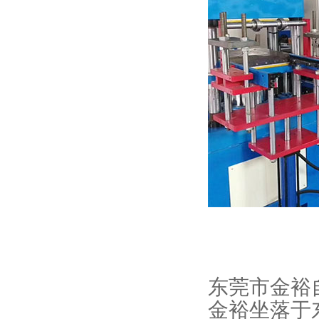
东
莞市金裕
金裕坐落于