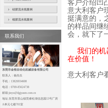
客户介绍凹
意大利客户
硅胶流水线案例
挺满意的，
植胶流水线案例
的样品间继
会，就下了
联系我们
我们的机器
在价值！
东莞市金裕自动化机械设备有限公司
意大利客户
联系人：杨先生
手机：13826934608
电话：0769-85624738
邮箱:jinyu@dgjyauto.com.cn
地址:东莞市茶山镇莞睿松湖信息园13号厂房
A单元七楼701室