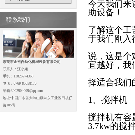
今天我们来
助设备！
联系我们
了解这个工
于我们刚入
说，这是个
东莞市金裕自动化机械设备有限公司
宜越好，我
联系人：汪小姐
手机：13826974368
择适合我们的
电话：0769-85638176
邮箱:3002904009@qq.com
1、搅拌机
地址:中国广东省大岭山镇向东工业区田坑仔
路105号
搅拌机有容
3.7kw的