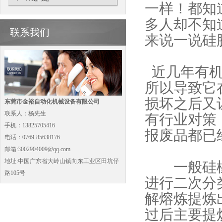
一样！都知
多人却不知
联系我们
来说一说硅
近几年有机
所以导致它
损坏之后又
东莞市金裕自动化机械设备有限公司
联系人：杨先生
有行业对策
手机：13825705416
报废品都已
电话：0769-85638176
邮箱:3002904009@qq.com
地址:中国广东省大岭山镇向东工业区田坑仔
一般硅橡
路105号
进行二次分
解熔炼提炼
过后主要提