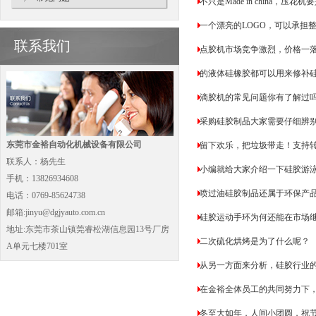
不只是Made in china，
一个漂亮的LOGO，可以承担
联系我们
点胶机市场竞争激烈，价格一
的液体硅橡胶都可以用来修补
滴胶机的常见问题你有了解过
采购硅胶制品大家需要仔细辨
东莞市金裕自动化机械设备有限公司
留下欢乐，把垃圾带走！支持
联系人：杨先生
小编就给大家介绍一下硅胶游
手机：13826934608
喷过油硅胶制品还属于环保产
电话：0769-85624738
邮箱:jinyu@dgjyauto.com.cn
硅胶运动手环为何还能在市场
地址:东莞市茶山镇莞睿松湖信息园13号厂房
二次硫化烘烤是为了什么呢？
A单元七楼701室
从另一方面来分析，硅胶行业
在金裕全体员工的共同努力下
冬至大如年，人间小团圆，祝