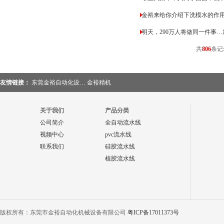
金裕来给你介绍下洗模水的作
明天，290万人将做同一件事…
共
806
条记
友情链接：
东莞金裕自动化设…
金裕精机
关于我们
产品分类
公司简介
全自动流水线
视频中心
pvc流水线
联系我们
硅胶流水线
植胶流水线
版权所有：东莞巿金裕自动化机械设备有限公司
粤ICP备17011373号